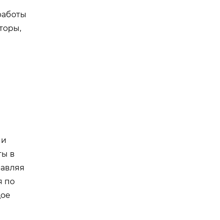
работы
торы,
 и
ты в
равляя
я по
дое