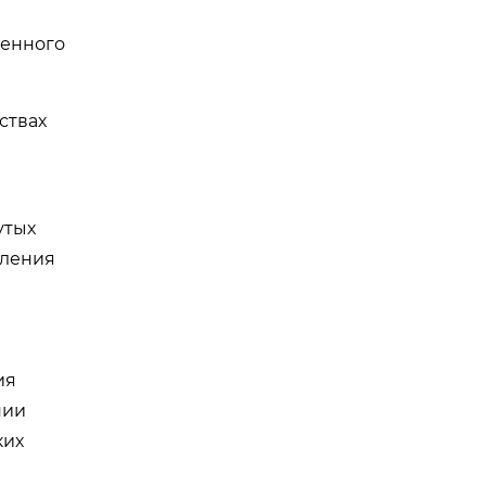
венного
ствах
утых
вления
ия
нии
ких