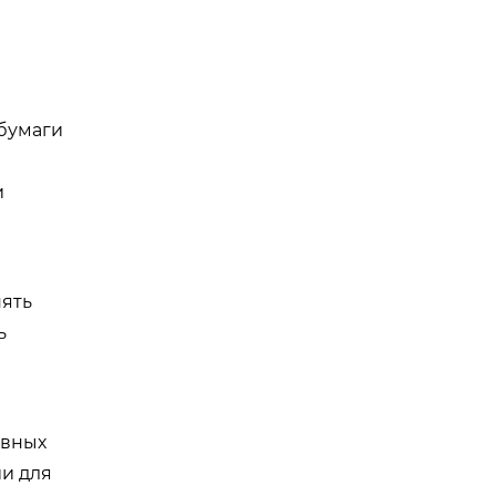
 бумаги
и
нять
ь
ивных
ии для