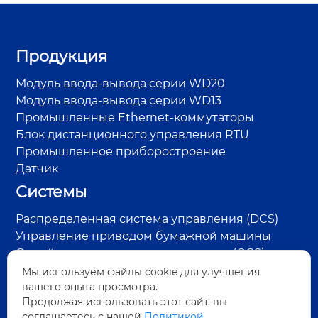
Продукция
Модуль ввода-вывода серии WD20
Модуль ввода-вывода серии WD13
Промышленные Ethernet-коммутаторы
Блок дистанционного управления RTU
Промышленное приборостроение
Датчик
Системы
Распределенная система управления (DCS)
Управление приводом бумажной машины
Онлайн-система контроля качества (QCS)
Система управления RTU на нефтепромысле
Мы используем файлы cookie для улучшения
вашего опыта просмотра.
Система контроля пара и конденсата
Продолжая использовать этот сайт, вы
Система обнаружения дефектов поверхности
соглашаетесь с нашей
Политикой