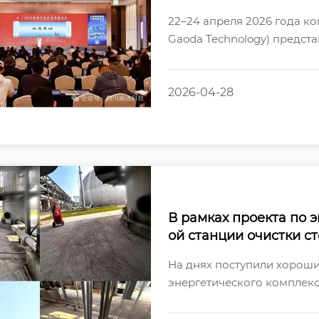
у (провинция Цзянсу)
22–24 апреля 2026 года ком
«умных» энергоэффек
Gaoda Technology) предст
сти»
энергоэффективных завод
2026-04-28
В рамках проекта по
ой станции очистки с
я модули IO от Gaoda
На днях поступили хорошие
и производственных п
энергетического комплекс
ти охраны окружающе
сточных вод компании «Wulia