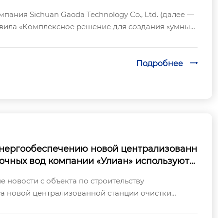
 с «Комплексным решением для создания
пания Sichuan Gaoda Technology Co., Ltd. (далее —
тивных заводов в бумажной промышленно
авила «Комплексное решение для создания «умных»
ов в бумажной промышленнос...
Подробнее

 энергообеспечению новой централизованн
точных вод компании «Улиан» используютс
 Technology, способствующие автоматизаци
 новости с объекта по строительству
роцессов и устойчивому развитию в облас
а новой централизованной станции очистки
й среды!
ngye Environmental Protection Industry Co., ...