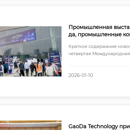
Промышленная выставк
да, промышленные ко
ного управления ком
Краткое содержание новос
ие отрасли!
четвертая Международная
«Промышленная выставка в
2026-01-10
GaoDa Technology при