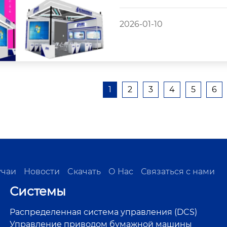
2026-01-10
1
2
3
4
5
6
учаи
Новости
Cкачать
О Нас
Связаться с нами
Системы
Распределенная система управления (DCS)
Управление приводом бумажной машины