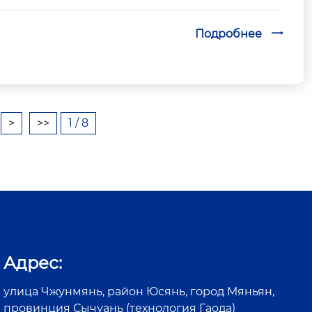
Подробнее

>
>>
1 / 8
Адрес:
улица Чжунмянь, район Юсянь, город Мяньян,
провинция Сычуань (технология Гаода)