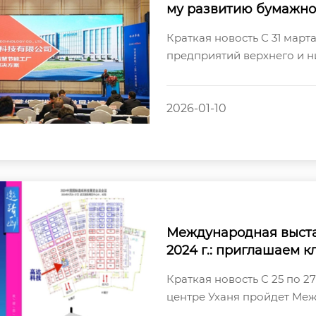
му развитию бумажно
Краткая новость С 31 март
предприятий верхнего и 
также эксперты отрасли, п
2026-01-10
Международная выстав
2024 г.: приглашаем к
da Technology
Краткая новость С 25 по 
центре Уханя пройдет Ме
Китае — главное событие г