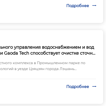
Подробнее

льного управления водоснабжением и вод
 Gaoda Tech способствует очистке сточны
омышленном парке в Цзяцзяне, созданном
истного комплекса в Промышленном парке по
военно-гражданской интеграции!
ологий в уезде Цзяцзян города Лэшань
ыбели китайской ядерной энергетики — поступили
Подробнее
