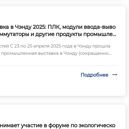
а в Чэнду 2025: ПЛК, модули ввода-выво
ммутаторы и другие продукты промышлен
пании Gaoda Technology привлекли вниман
тей С 23 по 25 апреля 2025 года в Чэнду прошла
 промышленная выставка в Чэнду (сокращенно
 Чэнду») под лозунгом «Инновации в п...
Подробнее

нимает участие в форуме по экологическо