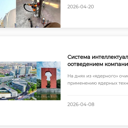
2026-04-20
Система интеллектуа
оотведением компании
х вод в «ядерном» пр
На днях из «ядерного» оч
в рамках программы 
применению ядерных техн
провинции Сычуань — кол
х...
2026-04-08