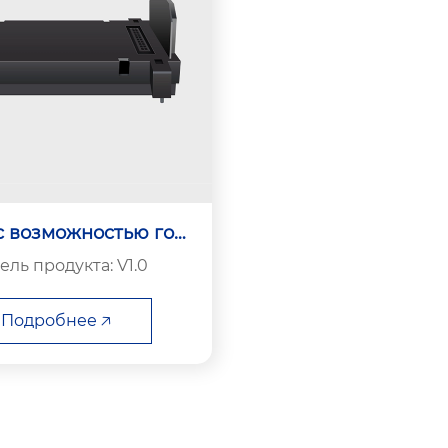
с возможностью горя
чей замены
ль продукта: V1.0
Подробнее 🡥