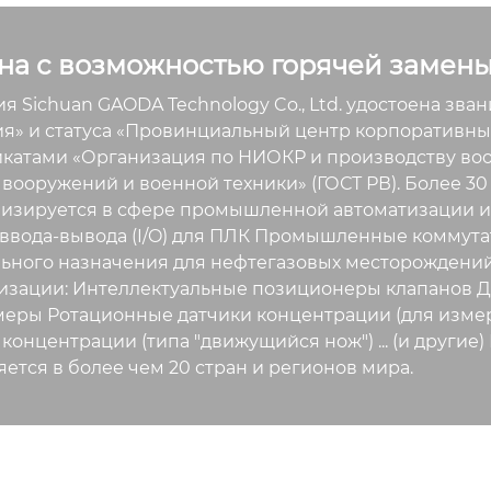
на с возможностью горячей замен
я Sichuan GAODA Technology Co., Ltd. удостоена зв
я» и статуса «Провинциальный центр корпоративных
катами «Организация по НИОКР и производству воо
 вооружений и военной техники» (ГОСТ РВ). Более 30
изируется в сфере промышленной автоматизации и 
ввода-вывода (I/O) для ПЛК Промышленные коммута
ьного назначения для нефтегазовых месторожден
изации: Интеллектуальные позиционеры клапанов Д
еры Ротационные датчики концентрации (для изме
 концентрации (типа "движущийся нож") ... (и други
яется в более чем 20 стран и регионов мира.