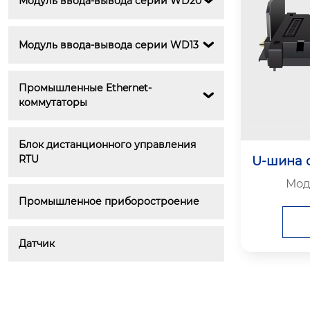
Модуль ввода-вывода серии WD20

Модуль ввода-вывода серии WD13

Промышленные Ethernet-

коммутаторы
Блок дистанционного управления 
RTU
U-шина 
Моде
Промышленное приборостроение
Датчик