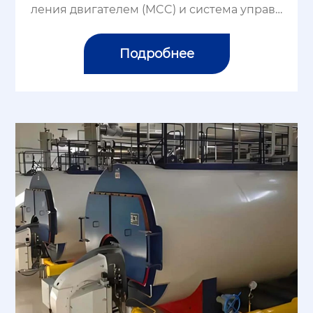
ления двигателем (MCC) и система управл
ения вспомогательной машиной (MCS) явл
яются ключевыми электрическими платф
Подробнее
ормами управления для современной бум
ажной п...