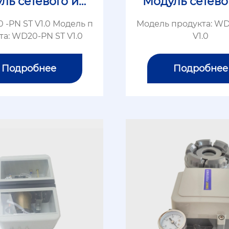
ль сетевого ин
Модуль сетево
терфейса
терфейса
 -PN ST V1.0 Модель п
Модель продукта: WD
та: WD20-PN ST V1.0
V1.0
Подробнее
Подробнее