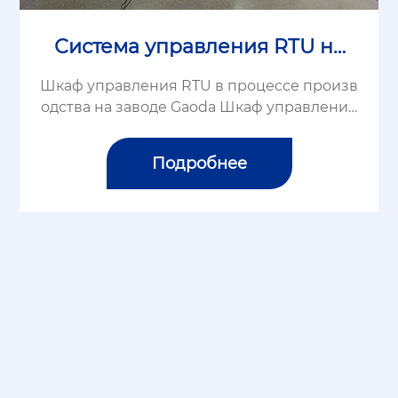
Система управления RTU на
нефтепромысле
Шкаф управления RTU в процессе произв
одства на заводе Gaoda Шкаф управления
спроектирован с тремя уровнями: уровен
ь управления связью, электрический уров
Подробнее
ень, уровень полевой проводки и независ
и...