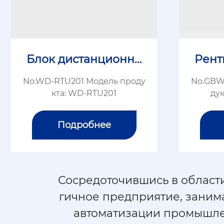
Блок дистанционно
Рент
го управления (RT
No.WD-RTU201 Модель проду
No.GBW
U)
кта: WD-RTU201
ду
Подробнее
Сосредоточившись в област
гичное предприятие, заним
автоматизации промышле