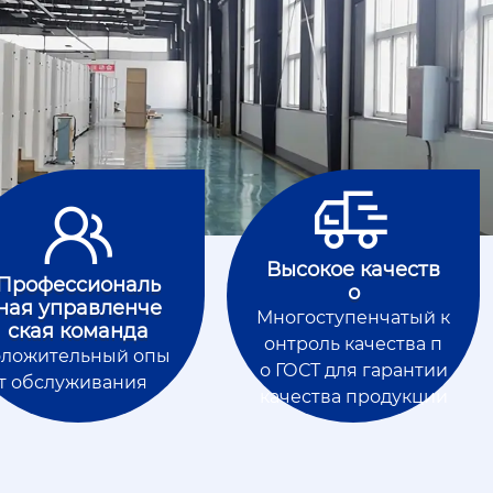


Высокое качеств
Профессиональ
о
ная управленче
Многоступенчатый к
ская команда
онтроль качества п
ложительный опы
о ГОСТ для гарантии
т обслуживания
качества продукции