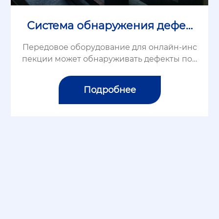
Система обнаружения дефек
тов поверхности
Передовое оборудование для онлайн-инс
пекции может обнаруживать дефекты пов
ерхности в процессе производства бумаг
и, пленки, нетканых материалов, печати и
Подробнее
других предприятий в режиме реального
времен...