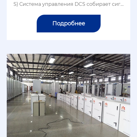
S) Система управления DCS собирает сигн
алы, обнаруженные различными парамет
рами процесса (такими как давление, расх
Подробнее
од, уровень жидкости, температура и т. д.),
...