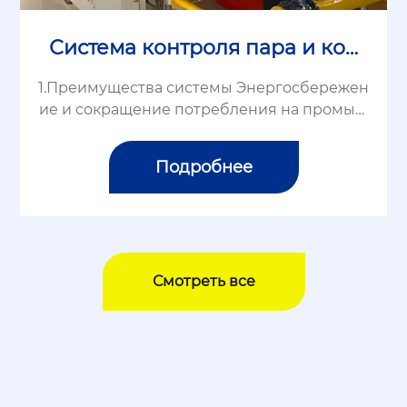
Система контроля пара и кон
денсата
1.Преимущества системы Энергосбережен
ие и сокращение потребления на промыш
ленных предприятиях является важной ба
зовой национальной политикой страны и
Подробнее
ключевой мерой для предприятий по сни
жению зат...
Смотреть все