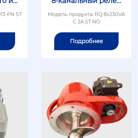
го ин
8-канальный релей
ный выходной моду
13-PN ST
Модель продукта: RQ 8x230VA
ль
C 2A ST NO
Подробнее