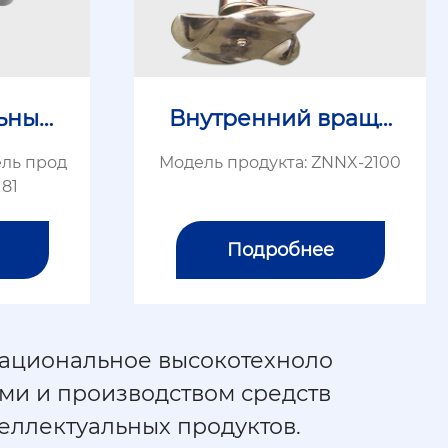
ьный
Внутренний враща
й поз
ющийся датчик кон
ель прод
Модель продукта: ZNNX-2100
пана
центрации
181
Подробнее
национальное высокотехноло
ми и производством средств
ллектуальных продуктов.