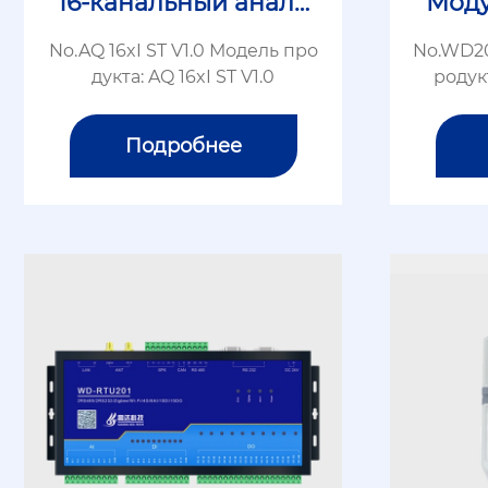
16-канальный анало
Моду
говый выходной мо
No.AQ 16xI ST V1.0 Модель про
No.WD20
дуль
дукта: AQ 16xI ST V1.0
родук
Подробнее