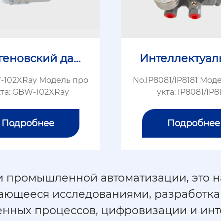
геновский датч
Интеллектуал
ик
электрически
-102XRay Модель про
No.IP8081/IP8181 Мод
иционер кла
кта: GBW-102XRay
укта: IP8081/IP8
Подробнее
Подробнее
и промышленной автоматизации, это 
ающееся исследованиями, разработка
нных процессов, цифровизации и инте