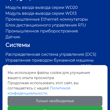
Модуль ввода-вывода серии WD20
Модуль ввода-вывода серии WD13
Промышленные Ethernet-коммутаторы
Блок дистанционного управления RTU
Промышленное приборостроение
Датчик
Системы
Распределенная система управления (DCS)
Управление приводом бумажной машины
Онлайн-система контроля качества (QCS)
Система управления RTU на нефтепромысле
Мы используем файлы cookie для улучшения
вашего опыта просмотра.
Система контроля пара и конденсата
Продолжая использовать этот сайт, вы
Система обнаружения дефектов поверхности
соглашаетесь с нашей
Политикой
Система управления энергосбережением
конфиденциальности.
Адрес:
Только необходимые
улица Чжунмянь, район Юсянь, город Мяньян,