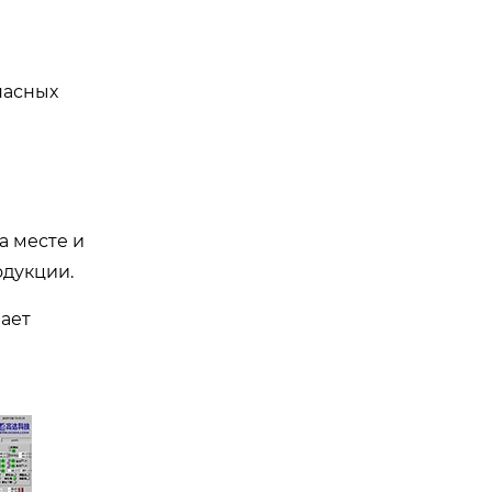
пасных
а месте и
одукции.
ает