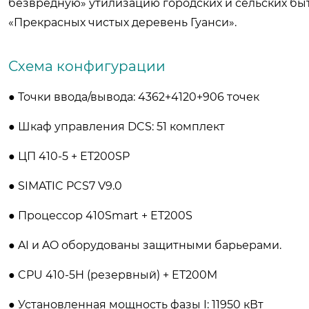
безвредную» утилизацию городских и сельских быт
«Прекрасных чистых деревень Гуанси».
Схема конфигурации
● Точки ввода/вывода: 4362+4120+906 точек
● Шкаф управления DCS: 51 комплект
● ЦП 410-5 + ET200SP
● SIMATIC PCS7 V9.0
● Процессор 410Smart + ET200S
● AI и AO оборудованы защитными барьерами.
● CPU 410-5H (резервный) + ET200M
● Установленная мощность фазы I: 11950 кВт