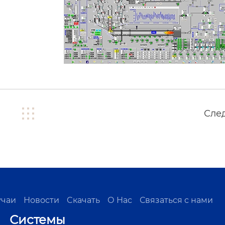
Сле
учаи
Новости
Cкачать
О Нас
Связаться с нами
Системы