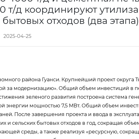
0 т/д координируют утилиз
 бытовых отходов (два этапа
2025-04-25
номного района Гуанси. Крупнейший проект округа Т
ой за модернизацию». Общий объем инвестиций в п
остижения зеленого развития построена система ге
ой энергии мощностью 7,5 МВт. Общий объем инвест
юаней. После завершения проекта и ввода в эксплуат
их и сельских бытовых отходов в год, сокращая объ
жающей среды, а также реализуя «ресурсную, сокр