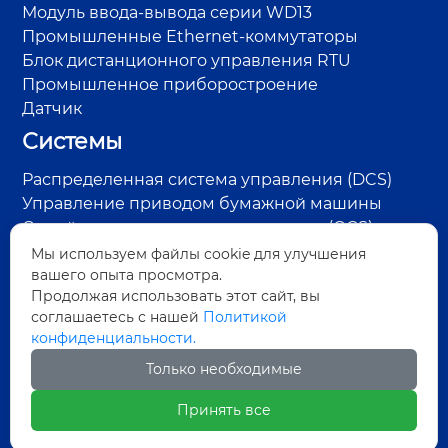
Модуль ввода-вывода серии WD13
Промышленные Ethernet-коммутаторы
Блок дистанционного управления RTU
Промышленное приборостроение
Датчик
Системы
Распределенная система управления (DCS)
Управление приводом бумажной машины
Онлайн-система контроля качества (QCS)
Система управления RTU на нефтепромысле
Мы используем файлы cookie для улучшения
Система контроля пара и конденсата
вашего опыта просмотра.
Продолжая использовать этот сайт, вы
Система обнаружения дефектов поверхности
соглашаетесь с нашей
Политикой
Система управления энергосбережением
конфиденциальности.
Адрес:
Только необходимые
улица Чжунмянь, район Юсянь, город Мяньян,
Принять все
провинция Сычуань (технология Гаода)