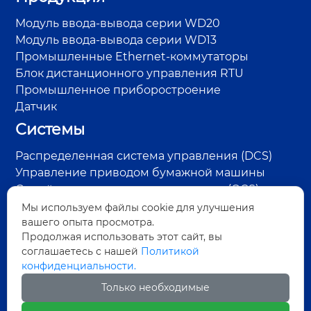
Модуль ввода-вывода серии WD20
Модуль ввода-вывода серии WD13
Промышленные Ethernet-коммутаторы
Блок дистанционного управления RTU
Промышленное приборостроение
Датчик
Системы
Распределенная система управления (DCS)
Управление приводом бумажной машины
Онлайн-система контроля качества (QCS)
Система управления RTU на нефтепромысле
Мы используем файлы cookie для улучшения
Система контроля пара и конденсата
вашего опыта просмотра.
Продолжая использовать этот сайт, вы
Система обнаружения дефектов поверхности
соглашаетесь с нашей
Политикой
Система управления энергосбережением
конфиденциальности.
Адрес:
Только необходимые
улица Чжунмянь, район Юсянь, город Мяньян,