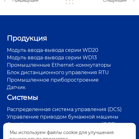
Предыдущий
Следующий
Продукция
Модуль ввода-вывода серии WD20
Модуль ввода-вывода серии WD13
Промышленные Ethernet-коммутаторы
Блок дистанционного управления RTU
Промышленное приборостроение
Датчик
Системы
Распределенная система управления (DCS)
Управление приводом бумажной машины
Онлайн-система контроля качества (QCS)
Система управления RTU на нефтепромысле
Мы используем файлы cookie для улучшения