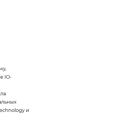
му,
е IO-
ыла
альных
echnology и