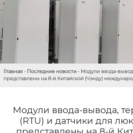
Главная
-
Последние новости
-
Модули ввода-вывод
представлены на 8-й Китайской (Чэнду) междуна
Модули ввода-вывода, т
(RTU) и датчики для лю
представлены на 8-й Ки