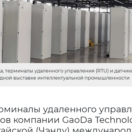
а, терминалы удаленного управления (RTU) и датчик
родной выставке интеллектуальной промышленности
ерминалы удаленного управ
ков компании GaoDa Technol
тайской (Чэнду) междунаро