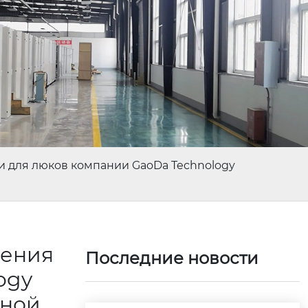
и для люков компании GaoDa Technology
ления
Последние новости
ogy
дной