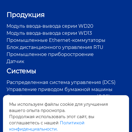
Продукция
Модуль ввода-вывода серии WD20
Модуль ввода-вывода серии WD13
Промышленные Ethernet-коммутаторы
Блок дистанционного управления RTU
Промышленное приборостроение
Датчик
Системы
Распределенная система управления (DCS)
Управление приводом бумажной машины
Онлайн-система контроля качества (QCS)
Система управления RTU на нефтепромысле
Мы используем файлы cookie для улучшения
вашего опыта просмотра.
Система контроля пара и конденсата
Продолжая использовать этот сайт, вы
Система обнаружения дефектов поверхности
соглашаетесь с нашей
Политикой
Система управления энергосбережением
конфиденциальности.