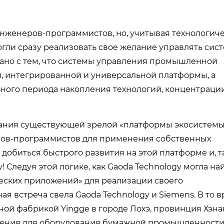
нженеров-программистов, но, учитывая технологич
могли сразу реализовать свое желание управлять сис
ано с тем, что системы управления промышленной
, интегрированной и универсальной платформы, а
ьного периода накопления технологий, концентраци
вания существующей зрелой «платформы экосистем
ров-программистов для применения собственных
 добиться быстрого развития на этой платформе и, 
! Следуя этой логике, как Gaoda Technology могла на
еских приложений» для реализации своего
ая встреча свела Gaoda Technology и Siemens. В то 
ой фабрикой Yingge в городе Лохэ, провинция Хэнан
ления для оборудования бумажной промышленности