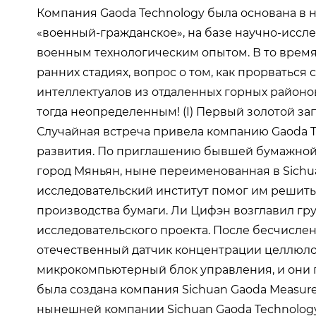
Компания Gaoda Technology была основана в н
«военный-гражданское», на базе научно-иссл
военным технологическим опытом. В то время
ранних стадиях, вопрос о том, как прорваться 
интеллектуалов из отдаленных горных районов
тогда неопределенным! (I) Первый золотой за
Случайная встреча привела компанию Gaoda Te
развития. По приглашению бывшей бумажной 
город Мяньян, ныне переименованная в Sichuan H
исследовательский институт помог им решит
производства бумаги. Ли Цифэн возглавил гр
исследовательского проекта. После бесчисле
отечественный датчик концентрации целлюл
микрокомпьютерный блок управления, и они 
была создана компания Sichuan Gaoda Measurem
нынешней компании Sichuan Gaoda Technology C