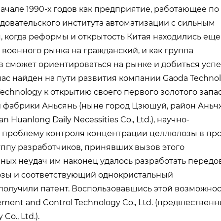
ачале 1990-х годов как предприятие, работающее по
едовательского института автоматизации с сильным
, когда реформы и открытость Китая находились еще
с военного рынка на гражданский, и как группа
 сможет ориентироваться на рынке и добиться успе
пас найден на пути развития компании Gaoda Technol
chnology к открытию своего первого золотого запа
фабрики Аньсянь (ныне город Цзюшуй, район Аньч
uanlong Daily Necessities Co., Ltd.), научно-
ь проблему контроля концентрации целлюлозы в пр
уппу разработчиков, принявших вызов этого
нных неудач им наконец удалось разработать передо
озы и соответствующий однокристальный
получили патент. Воспользовавшись этой возможнос
ent and Control Technology Co., Ltd. (предшествен
o., Ltd.).