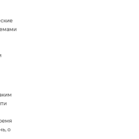
еские
темами
и
ы
таким
йти
время
ь, о
,