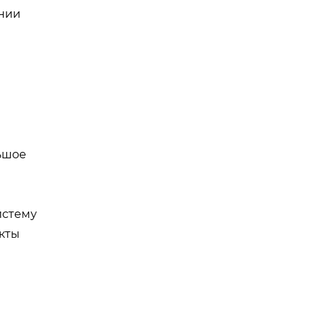
ании
ьшое
истему
кты