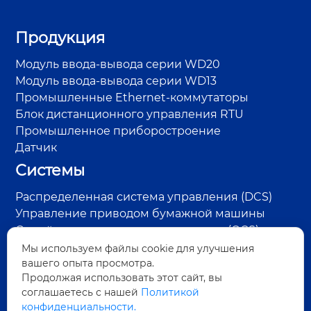
Продукция
Модуль ввода-вывода серии WD20
Модуль ввода-вывода серии WD13
Промышленные Ethernet-коммутаторы
Блок дистанционного управления RTU
Промышленное приборостроение
Датчик
Системы
Распределенная система управления (DCS)
Управление приводом бумажной машины
Онлайн-система контроля качества (QCS)
Система управления RTU на нефтепромысле
Мы используем файлы cookie для улучшения
вашего опыта просмотра.
Система контроля пара и конденсата
Продолжая использовать этот сайт, вы
Система обнаружения дефектов поверхности
соглашаетесь с нашей
Политикой
Система управления энергосбережением
конфиденциальности.