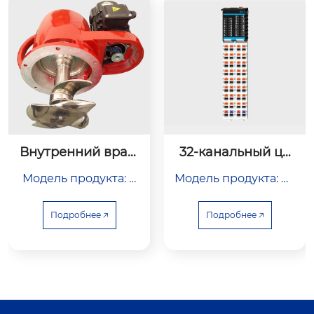
Внутренний вращ
32-канальный ци
ающийся датчик
фровой входной
Модель продукта: Z
Модель продукта: DI 
 концентрации
 модуль
NNX-2100
32x24VDC ST P+N
Подробнее 🡥
Подробнее 🡥