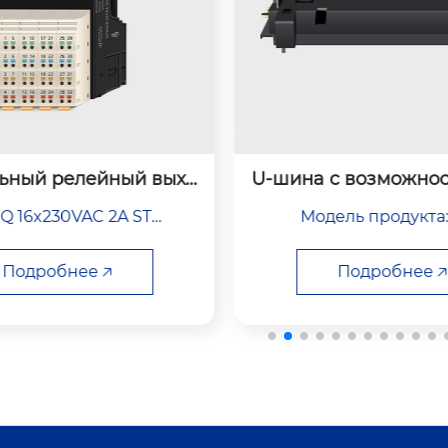
с возможностью горя
Модуль ввода терм
чей замены
 8 каналов
ель продукта: V1.0
No.AI 8xTC ST

Модель продукта: AI
Подробнее 🡥
Подробнее 🡥