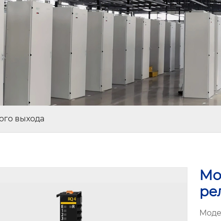
ого выхода
Мо
ре
Моде