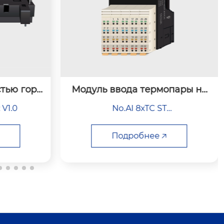
опары на
Интеллектуальный диагности
ческий модуль для электрооб
No.WD-PD-220-32

орудования
 8xTC ST
Модель продукта: WD-PD-220-32
Подробнее 🡥