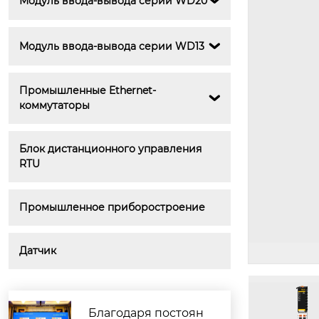
Модуль ввода-вывода серии WD20

Модуль ввода-вывода серии WD13

4-канальный модуль ввода тер
морезистора
Промышленные Ethernet-

коммутаторы
Блок дистанционного управления 
RTU
Промышленное приборостроение
Датчик
Благодаря постоян