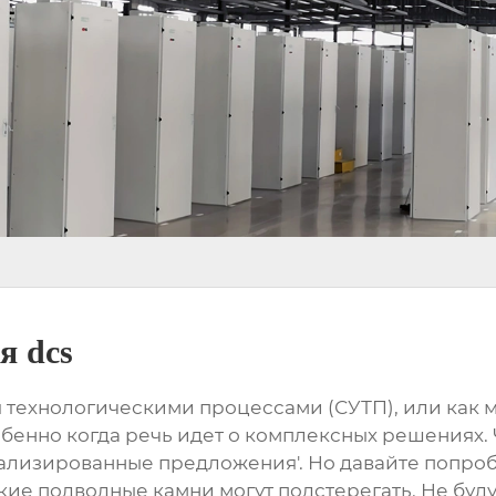
я dcs
я технологическими процессами
(СУТП), или как 
собенно когда речь идет о комплексных решениях
нализированные предложения'. Но давайте попроб
акие подводные камни могут подстерегать. Не буду