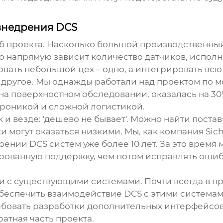
внедрения DCS
аб проекта. Насколько большой производственны
о напрямую зависит количество датчиков, исполн
вать небольшой цех – одно, а интегрировать вс
 другое. Мы однажды работали над проектом по
 на поверхностном обследовании, оказалась на 3
роникой и сложной логистикой.
к и везде: 'дешево не бывает'. Можно найти пост
 могут оказаться низкими. Мы, как компания Sich
дрении
DCS
систем уже более 10 лет. За это время
рованную поддержку, чем потом исправлять ошиб
ии с существующими системами. Почти всегда в п
обеспечить взаимодействие
DCS
с этими системам
ебовать разработки дополнительных интерфейсо
ратная часть проекта.