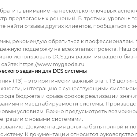
обратить внимание на несколько ключевых аспект
тр предлагаемых решений. В-третьих, уровень т
е найти отзывы других клиентов, пообщаться с э
мы, рекомендую обратиться к профессионалам. Мы
дежную поддержку на всех этапах проекта. Наш о
ивно использовать
DCS
для развития вашего биз
 сайте:
https://www.mygaoda.ru
.
ческого задания для DCS системы
ния (ТЗ) – это критически важный этап. ТЗ должн
жности, интеграцию с существующими системами
асхода бюджета и срыва сроков реализации значи
ваниям к масштабируемости системы. Производст
 новым условиям. Важно предусмотреть возможнос
теграции с новыми системами.
рованию. Документация должна быть полной и по
систему. К документации относится руководство 