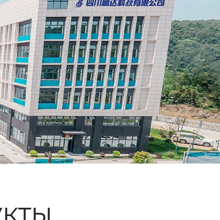
ые
кты