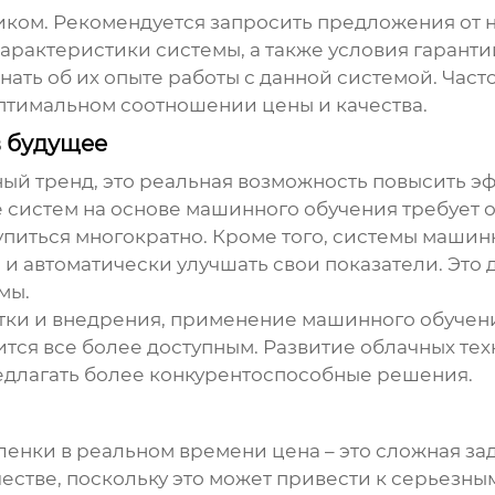
иком. Рекомендуется запросить предложения от н
характеристики системы, а также условия гаранти
знать об их опыте работы с данной системой. Час
 оптимальном соотношении цены и качества.
в будущее
ый тренд, это реальная возможность повысить э
е систем на основе машинного обучения требует 
упиться многократно. Кроме того, системы машин
и автоматически улучшать свои показатели. Это 
мы.
тки и внедрения, применение машинного обучен
ится все более доступным. Развитие облачных те
едлагать более конкурентоспособные решения.
ленки в реальном времени цена
– это сложная за
честве, поскольку это может привести к серьезны