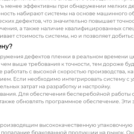
ыть менее эффективны при обнаружении мелких д
ность набирают системы на основе машинного об
ких дефектов, что значительно повышает точнос
учения, а также наличие квалифицированных спец
ивает стоимость системы, но и позволяет добитьс
ену?
ружения дефектов пленки в реальном времени ц
чем выше требования к точности, тем дороже буде
работать с высокой скоростью производства, как 
ием. Если необходимо интегрировать систему с
льных затрат на разработку и настройку.
живания. Для обеспечения бесперебойной работы
также обновлять программное обеспечение. Эти 
роизводящим высококачественную упаковочную п
 попадание бракованной продукции на рынок. О