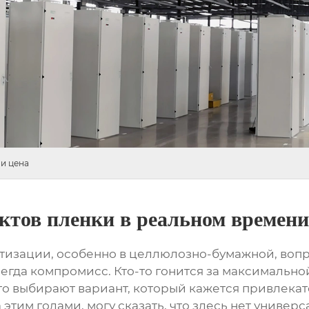
и цена
ктов пленки в реальном времени
тизации, особенно в целлюлозно-бумажной, воп
сегда компромисс. Кто-то гонится за максимально
что выбирают вариант, который кажется привлекат
тим годами, могу сказать, что здесь нет универс