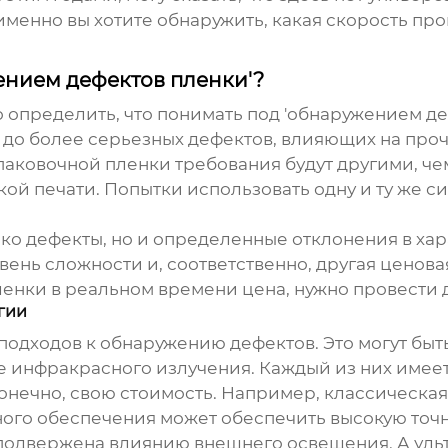
менно вы хотите обнаружить, какая скорость про
ением дефектов пленки'?
 определить, что понимать под 'обнаружением деф
 до более серьезных дефектов, влияющих на про
аковочной пленки требования будут другими, че
ой печати. Попытки использовать одну и ту же сис
ко дефекты, но и определенные отклонения в хар
вень сложности и, соответственно, другая ценовая
ленки в реальном времени цена
, нужно провести 
гии
 подходов к обнаружению дефектов. Это могут быт
е инфракрасного излучения. Каждый из них имеет
 конечно, свою стоимость. Например, классическа
ого обеспечения может обеспечить высокую точно
подвержена влиянию внешнего освещения. А ульт