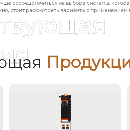
лучше сосредоточиться на выборе системы, котора
жно, стоит рассмотреть варианты с применением 
ствующая
ия
ующая
Продукц