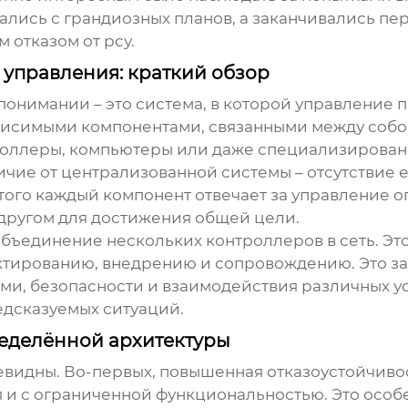
ались с грандиозных планов, а заканчивались п
м отказом от
рсу
.
 управления: краткий обзор
 понимании – это система, в которой управлени
симыми компонентами, связанными между собой 
оллеры, компьютеры или даже специализированн
ичие от централизованной системы – отсутствие е
того каждый компонент отвечает за управление 
 другом для достижения общей цели.
 объединение нескольких контроллеров в сеть. Эт
тированию, внедрению и сопровождению. Это зада
ми, безопасности и взаимодействия различных ус
едсказуемых ситуаций.
еделённой архитектуры
видны. Во-первых, повышенная отказоустойчивос
тя и с ограниченной функциональностью. Это осо