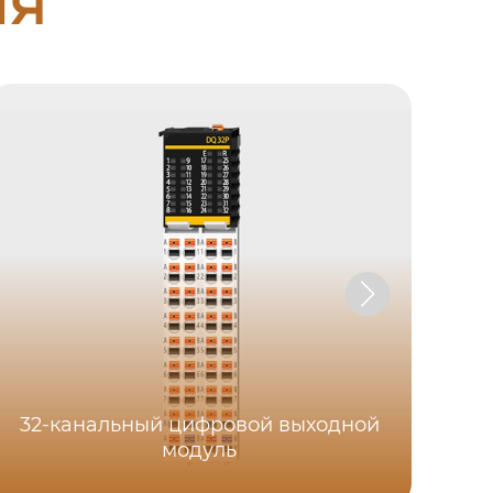
ия
32-канальный цифровой выходной
модуль