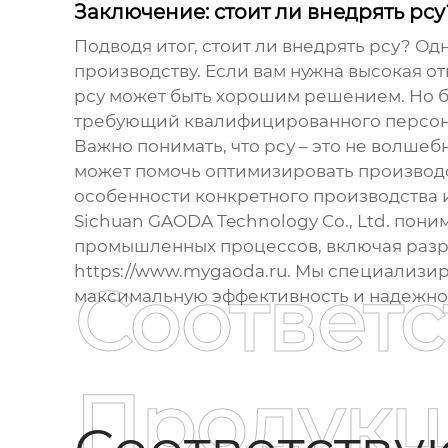
Заключение: стоит ли внедрять рсу
Подводя итог, стоит ли внедрять
рсу
? Одн
производству. Если вам нужна высокая о
рсу
может быть хорошим решением. Но бу
требующий квалифицированного персона
Важно понимать, что
рсу
– это не волшеб
может помочь оптимизировать производс
особенности конкретного производства 
Sichuan GAODA Technology Co., Ltd. пон
промышленных процессов, включая разр
https://www.mygaoda.ru
. Мы специализир
Соответ
максимальную эффективность и надежно
Продукц