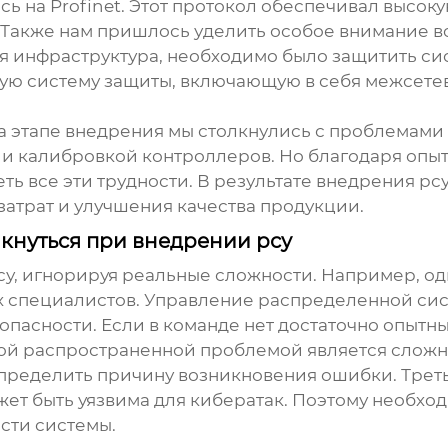
сь на Profinet. Этот протокол обеспечивал высок
. Также нам пришлось уделить особое внимание в
ая инфраструктура, необходимо было защитить си
ую систему защиты, включающую в себя межсете
На этапе внедрения мы столкнулись с проблемами
 и калибровкой контроллеров. Но благодаря оп
ть все эти трудности. В результате внедрения
рс
атрат и улучшения качества продукции.
кнуться при внедрении рсу
су
, игнорируя реальные сложности. Например, о
 специалистов. Управление распределенной сист
опасности. Если в команде нет достаточно опытн
ой распространенной проблемой является сложно
пределить причину возникновения ошибки. Треть
ет быть уязвима для кибератак. Поэтому необхо
сти системы.