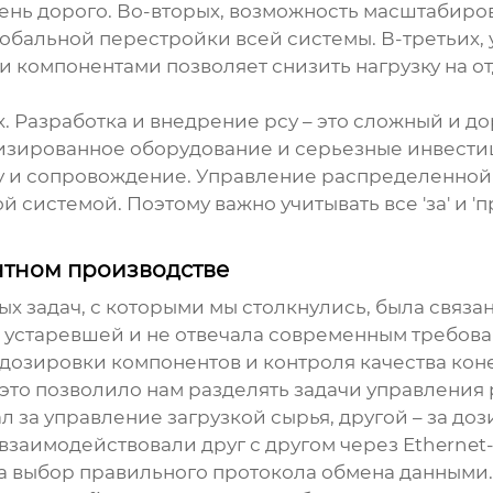
очень дорого. Во-вторых, возможность масштабир
глобальной перестройки всей системы. В-третьих
 компонентами позволяет снизить нагрузку на о
ах. Разработка и внедрение
рсу
– это сложный и д
ированное оборудование и серьезные инвестици
у и сопровождение. Управление распределенной 
 системой. Поэтому важно учитывать все 'за' и 
нтном производстве
ых задач, с которыми мы столкнулись, была связа
устаревшей и не отвечала современным требован
 дозировки компонентов и контроля качества кон
это позволило нам разделять задачи управления
за управление загрузкой сырья, другой – за дози
взаимодействовали друг с другом через Ethernet-
а выбор правильного протокола обмена данными