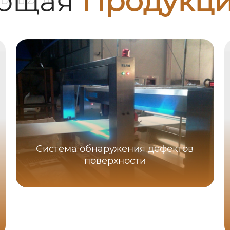
ующая
Продукц
Система обнаружения дефектов
поверхности