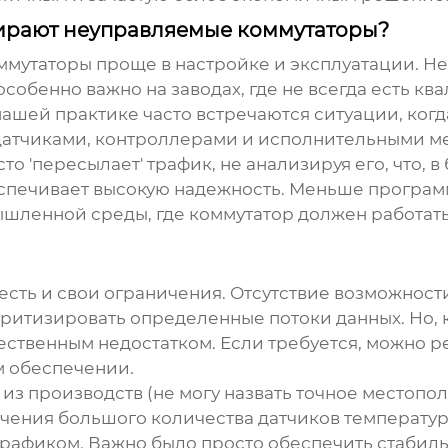
бирают неуправляемые коммутаторы?
мутаторы проще в настройке и эксплуатации. Не 
 особенно важно на
заводах
, где не всегда есть 
нашей практике часто встречаются ситуации, ког
датчиками, контроллерами и исполнительными ме
о 'пересылает' трафик, не анализируя его, что, в
беспечивает высокую надежность. Меньше програм
мышленной среды, где коммутатор должен работат
есть и свои ограничения. Отсутствие возможности
ритизировать определенные потоки данных. Но, к
ественным недостатком. Если требуется, можно 
м обеспечении.
 из производств (не могу назвать точное местоп
ения большого количества датчиков температуры 
трафиком. Важно было просто обеспечить стаби