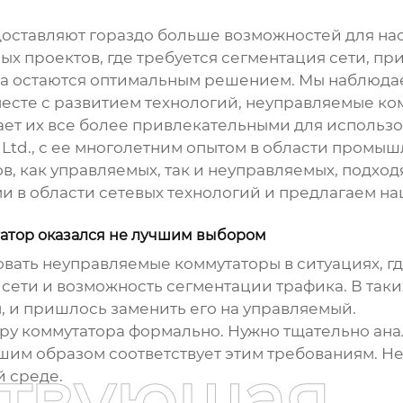
оставляют гораздо больше возможностей для нас
 проектов, где требуется сегментация сети, при
а
остаются оптимальным решением. Мы наблюдаем
есте с развитием технологий,
неуправляемые ко
ет их все более привлекательными для использ
 Ltd., с ее многолетним опытом в области пром
ов
, как управляемых, так и неуправляемых, подхо
и в области сетевых технологий и предлагаем 
татор оказался не лучшим выбором
овать
неуправляемые коммутаторы
в ситуациях, г
 сети и возможность сегментации трафика. В таки
, и пришлось заменить его на управляемый.
бору коммутатора формально. Нужно тщательно ана
им образом соответствует этим требованиям. Не
ствующая
 среде.