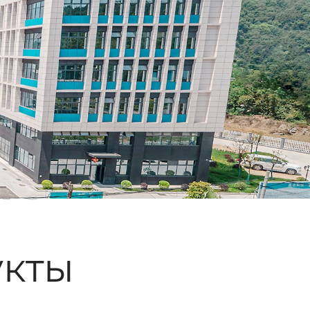
ые
кты