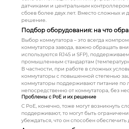
датчиками и центральным контроллером.
сбоев более двух лет. Вместо сложных и
решение.
Подбор оборудования: на что обр
Выбор
коммутатора
– это всегда компро
коммутатора завода
, важно обращать вни
используются RJ45 и SFP), поддерживаема
промышленным стандартам (температурный
В частности, при работе в сложных усло
коммутаторы с повышенной степенью защ
коммутаторы
поддерживают питание по ли
непосредственно от коммутатора, без не
Проблемы с PoE и их решение
С PoE, конечно, тоже могут возникнуть с
поддерживают, то могут быть ограничени
убеждаться, что он способен обеспечить