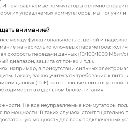
 И неуправляемые коммутаторы отлично справили
 дорогих управляемых коммутаторов, мы получили
ащать внимание?
мисс между функциональностью, ценой и надежн
мание на несколько ключевых параметров: количе
я скорость передачи данных (10/100/1000 Мбит/с),
 диапазон, защита от помех и т.д.).
виях, например, в присутствии сильных электром
иты. Также, важно учитывать требования к пит
нии данных (PoE), что позволяет питать устройст
обходимости в отдельном блоке питания.
ложности. Не все
неуправляемые коммутаторы
под
я по мощности. В таких случаях, стоит тщательн
 достаточную мощность для всех подключенных ус