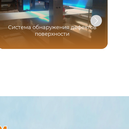
Система обнаружения дефектов
поверхности
8-