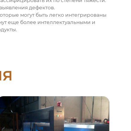
лассифицировать их по степени тяжести.
 выявления дефектов.
которые могут быть легко интегрированы
анут еще более интеллектуальными и
дукты.
ия