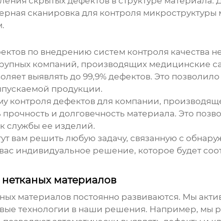
ления скрытых дефектов в структуре материала.
ерная сканировка для контроля микроструктуры 
.
оектов по внедрению
систем контроля качества н
крупных компаний, производящих медицинские с
воляет выявлять до 99,9% дефектов. Это позволил
выпускаемой продукции.
му контроля дефектов для компании, производяще
ь прочность и долговечность материала. Это поз
к службы ее изделий.
гут вам решить любую задачу, связанную с
обнару
 вас индивидуальное решение, которое будет со
а нетканых материалов
аных материалов
постоянно развиваются. Мы акт
овые технологии в наши решения. Например, мы 