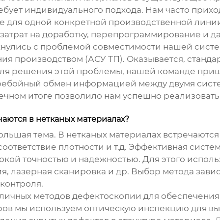
ебует индивидуального подхода. Нам часто приход
е для одной конкретной производственной лини
 затрат на доработку, перепрограммирование и д
лкнулись с проблемой совместимости нашей сист
ия производством (АСУ ТП). Оказывается, станд
Для решения этой проблемы, нашей команде при
ребойный обмен информацией между двумя систе
нечном итоге позволило нам успешно реализовать
чаются в нетканых материалах?
большая тема. В нетканых материалах встречаютс
соответствие плотности и т.д. Эффективная систе
сокой точностью и надежностью. Для этого испол
я, лазерная сканировка и др. Выбор метода зави
 контроля.
личных методов дефектоскопии для обеспечения
тров мы используем оптическую инспекцию для в