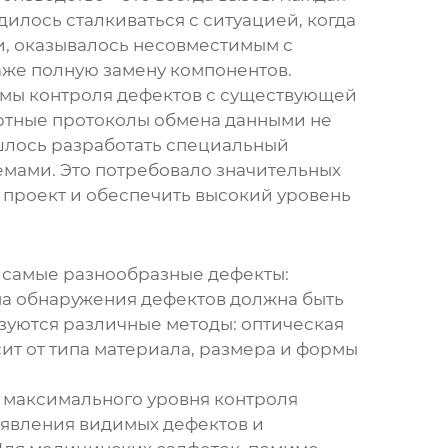
илось сталкиваться с ситуацией, когда
и, оказывалось несовместимым с
аже полную замену компонентов.
емы контроля дефектов с существующей
артные протоколы обмена данными не
шлось разработать специальный
мами. Это потребовало значительных
 проект и обеспечить высокий уровень
я самые разнообразные дефекты:
ма
обнаружения дефектов
должна быть
ьзуются различные методы: оптическая
сит от типа материала, размера и формы
 максимального уровня контроля
ыявления видимых дефектов и