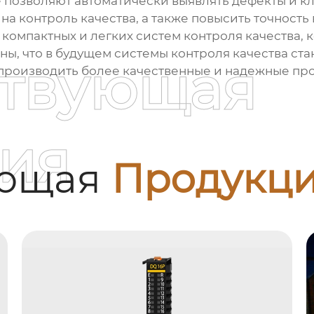
е позволяют автоматически выявлять дефекты и к
 на контроль качества, а также повысить точность
компактных и легких систем контроля качества, 
ы, что в будущем системы контроля качества ст
ствующая
производить более качественные и надежные про
ия
ующая
Продукц