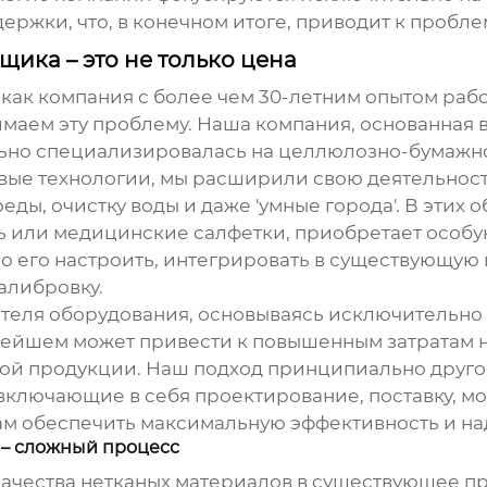
ки, что, в конечном итоге, приводит к проблема
ика – это не только цена
., как компания с более чем 30-летним опытом ра
аем эту проблему. Наша компания, основанная в
ьно специализировалась на целлюлозно-бумажн
вые технологии, мы расширили свою деятельност
ы, очистку воды и даже 'умные города'. В этих 
иль или медицинские салфетки, приобретает особу
но его настроить, интегрировать в существующую
алибровку.
теля оборудования
, основываясь исключительно 
ьнейшем может привести к повышенным затратам н
мой продукции. Наш подход принципиально друго
включающие в себя проектирование, поставку, м
нам обеспечить максимальную эффективность и н
 – сложный процесс
качества нетканых материалов
в существующее про