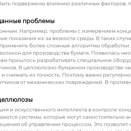
т быть подвержены влиянию различных факторов, 
данные проблемы
ложным. Например, проблемы с измерением конце
ые показания из-за вязкости среды. В таких случ
применять более сложные алгоритмы обработки да
олокон для производства бумаги. Появилась не
 нам пришлось разрабатывать специальное обору
атчиков. В целлюлозно-бумажном производстве ч
 и снижать их точность. Поэтому важно регулярн
датчиков от механических повреждений. В противно
целлюлозы
ации и искусственного интеллекта в контроле ко
ываются системы, которые могут самостоятельно 
шения об управлении процессом. Это позволит 