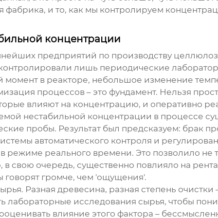
 фабрика, и то, как мы контролируем концентрац
абильной концентрации
упнейших предприятий по производству
целлюло
 контролировали лишь периодические лабораторны
й момент в реакторе, небольшое изменение темпе
зация процессов – это фундамент. Нельзя просто 
торые влияют на концентрацию, и оперативно ре
лемой нестабильной концентрации в процессе су
ские пробы. Результат был предсказуем: брак п
истемы автоматического контроля и регулирован
а в режиме реального времени. Это позволило не
то, в свою очередь, существенно повлияло на рент
 говорят громче, чем 'ощущения'.
сырья. Разная древесина, разная степень очистки
ть лабораторные исследования сырья, чтобы пон
оценивать влияние этого фактора – бессмысленно. 