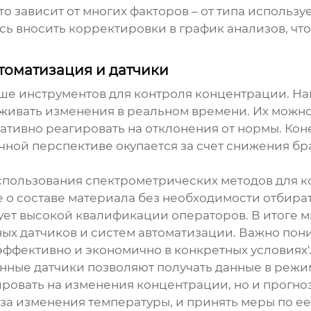
то зависит от многих факторов – от типа использ
ось вносить корректировки в график анализов, чт
томатизация и датчики
ьше инструментов для контроля концентрации. Н
живать изменения в реальном времени. Их можно
ативно реагировать на отклонения от нормы. Коне
очной перспективе окупается за счет снижения б
спользования спектрометрических методов для 
е о составе материала без необходимости отбират
бует высокой квалификации операторов. В итоге 
ых датчиков и систем автоматизации. Важно поним
е эффективно и экономично в конкретных условиях'
енные датчики позволяют получать данные в режи
ировать на изменения концентрации, но и прогно
-за изменения температуры, и принять меры по ее