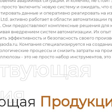
новения аварийных ситуаций. И конечно, не стоит
просто 'включить' новую систему и ожидать, что 
тировать данные и оперативно реагировать на и
 Ltd. активно работает в области автоматизации
ь
. Они предоставляют комплексные решения для 
чивая внедрением систем автоматизации. Их опыт 
ить эффективность и безопасность своего прои
gaoda.ru
. Компания специализируется на создани
логические процессы и снизить затраты на прои
еллюлозы
- это не просто набор инструментов, э
ствующая
ия
ующая
Продукц