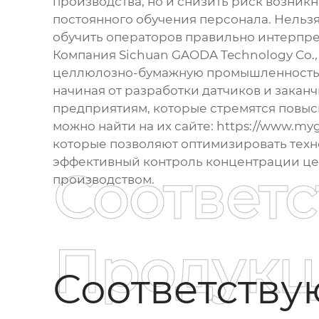
производства, но и снизить риск возник
постоянного обучения персонала. Нельзя 
обучить операторов правильно интерпре
Компания Sichuan GAODA Technology Co.,
целлюлозно-бумажную промышленност
начиная от разработки датчиков и закан
предприятиям, которые стремятся повыс
можно найти на их сайте:
https://www.my
которые позволяют оптимизировать техно
эффективный
контроль концентрации ц
Соответ
производством.
Продукц
Соответств