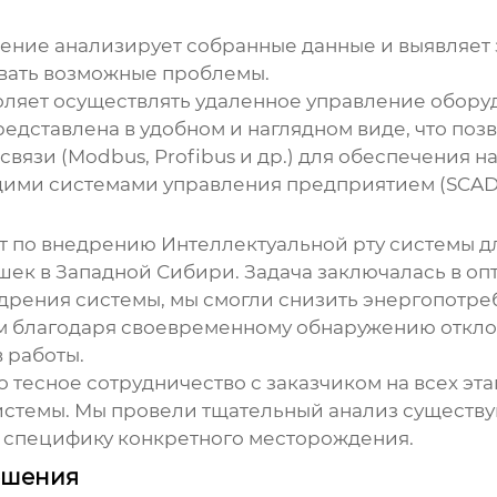
чение анализирует собранные данные и выявляе
вать возможные проблемы.
воляет осуществлять удаленное управление обор
едставлена в удобном и наглядном виде, что по
язи (Modbus, Profibus и др.) для обеспечения 
щими системами управления предприятием (SCADA
т по внедрению
Интеллектуальной рту системы 
шек в Западной Сибири. Задача заключалась в о
дрения системы, мы смогли снизить энергопотреб
ым благодаря своевременному обнаружению откло
 работы.
тесное сотрудничество с заказчиком на всех эта
истемы. Мы провели тщательный анализ существ
специфику конкретного месторождения.
ешения