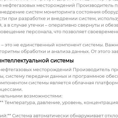
ля нефтегазовых месторождений Производитель
п
 внедрение систем мониторинга состояния обору
ти при разработке и внедрении систем, исполь
 а в случае утечки – оперативно свернуты и обе
повещение персонала, что позволяет своевремен
ки – это не единственный компонент системы. Важ
горитмы обработки и анализа данных. От этого з
интеллектуальной системы
я нефтегазовых месторождений Производитель
пр
ы, систему передачи данных и программное обес
понентом системы является облачная платформа
оцессами.
нальными возможностями:
* Температура, давление, уровень, концентрация
ий:** Система автоматически обнаруживает откло