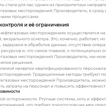
ь стала для нас одним из приоритетных направлен
тегазовых месторождений Производитель
, я сраз
ными процессами.
контроля и её ограничения
 нефтегазовых месторождениях осуществлялся на
визуального осмотра. Это, конечно, работает, н
 задержки в обработке данных, отсутствие опера
 ресурсов и, что самое главное, к потенциально 
тегазовых месторождений Производитель
, мы мож
нятия решений.
блемой нехватки квалифицированного персонала 
месторождений. Традиционные методы требуют пос
фтегазовых месторождений Производитель
, можн
ть затраты на персонал и повысить эффективност
язвимости
обой осторожности. Ртутные системы, хоть и эффе
агрязнений, что требует дорогостоящих мер пре