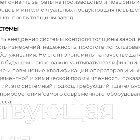
яет снизить затраты на производство и повысить
родов
и интеллектуальных продуктов для повыше
й
контроль толщины завод
.
стемы
сть внедрения системы
контроля толщины завод
,
сть измерений, надежность, простота использова
служивания. Не стоит экономить на качестве дат
в будущем. Также важно учитывать квалификацию
ние и повышение квалификации операторов и ин
цементной и химической промышленности показа
гии, это системный подход, требующий тщательн
 приобретения 'самого современного' оборудован
ствующая
есса.