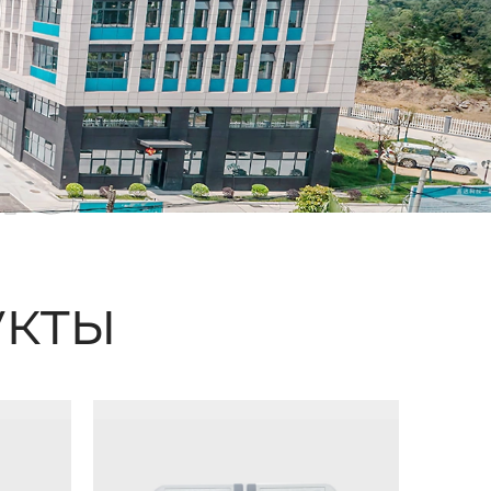
ые
кты