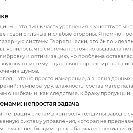
йке
щины – это лишь часть уравнения. Существует мно
еет свои сильные и слабые стороны. Я помню про
азерную систему. Теоретически, это было идеал
выяснилось, что система постоянно выдавала нет
алибровку и оптимизацию, но проблема оставалас
азвуковую систему, тщательно спроектировав сис
лючения шумов.
завод
– это не просто измерение, а анализ данных
рений: температуру, влажность, состав материала
ым ошибкам и, как следствие, к браку продукции.
емами: непростая задача
 интеграция системы
контроля толщины завод
с с
женную систему управления, которая не предназн
ом случае необходимо разрабатывать специализ