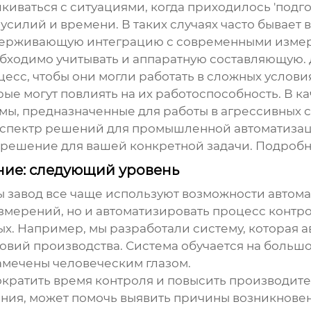
киваться с ситуациями, когда приходилось 'подг
 усилий и времени. В таких случаях часто бывает
ддерживающую интеграцию с современными измер
бходимо учитывать и аппаратную составляющую.
сс, чтобы они могли работать в сложных условия
рые могут повлиять на их работоспособность. В к
мы, предназначенные для работы в агрессивных 
й спектр решений для промышленной автоматизац
 решение для вашей конкретной задачи. Подробне
ние: следующий уровень
ы завод
все чаще используют возможности автома
змерений, но и автоматизировать процесс контро
ых. Например, мы разработали систему, которая 
овий производства. Система обучается на больш
амечены человеческим глазом.
кратить время контроля и повысить производител
ия, может помочь выявить причины возникновен