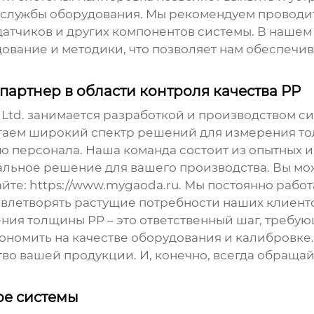
службы оборудования. Мы рекомендуем проводить
 датчиков и других компонентов системы. В наше
вание и методики, что позволяет нам обеспечив
артнер в области контроля качества PP
 Ltd. занимается разработкой и производством с
агаем широкий спектр решений для измерения то
ю персонала. Наша команда состоит из опытных 
мальное решение для вашего производства. Вы м
айте:
https://www.mygaoda.ru
. Мы постоянно рабо
овлетворять растущие потребности наших клиент
ения толщины PP
– это ответственный шаг, требу
ономить на качестве оборудования и калибровке.
во вашей продукции. И, конечно, всегда обраща
ре системы