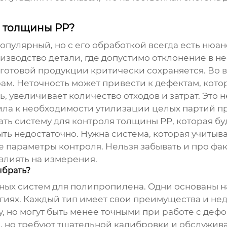
я толщины PP?
 популярный, но с его обработкой всегда есть ню
зводство детали, где допустимо отклонение в нес
готовой продукции критически сохраняется. Во вт
ам. Неточность может привести к дефектам, кот
ь, увеличивает количество отходов и затрат. Это н
ила к необходимости утилизации целых партий п
рать
систему для контроля толщины PP
, которая б
ыть недостаточно. Нужна система, которая учитыв
 параметры контроля. Нельзя забывать и про фа
 влиять на измерения.
ыбрать?
ных систем для полипропилена
. Одни основаны н
огиях. Каждый тип имеет свои преимущества и не
су, но могут быть менее точными при работе с д
, но требуют тщательной калибровки и обслужива