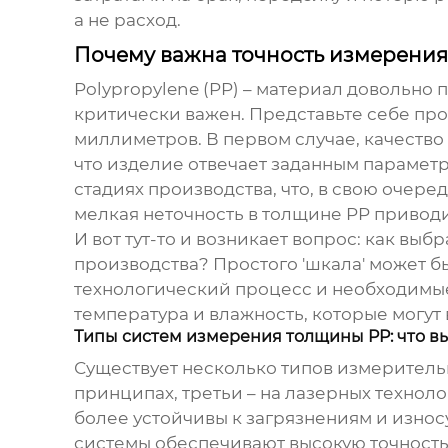
а не расход.
Почему важна точность измерени
Polypropylene (PP) – материал довольно
критически важен. Представьте себе прои
миллиметров. В первом случае, качество 
что изделие отвечает заданным параметр
стадиях производства, что, в свою очеред
мелкая неточность в толщине PP привод
И вот тут-то и возникает вопрос: как выб
производства? Простого 'шкала' может б
технологический процесс и необходимые
температура и влажность, которые могут
Типы систем измерения толщины PP: что в
Существует несколько типов
измеритель
принципах, третьи – на лазерных технол
более устойчивы к загрязнениям и изно
системы обеспечивают высокую точность