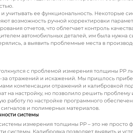
стью.
о и учитывать ее функциональность. Некоторые с
вляют возможность ручной корректировки параме
вания отчетов, что облегчает контроль качеств
дителем автомобильных деталей, им была нужна с
терялись, а выявить проблемные места в производ
 столкнулся с проблемой измерения толщины PP 
из-за отражений и искажений. Мы пришлось прибе
мами компенсации отражений и калибровкой под
рат на настройку, но позволило решить проблему 
ю работу по настройке программного обеспечени
и сигналов и полимерных материалов.
чности системы
системы измерения толщины PP
– это не просто
ти системы. Калибровка позволяет выявить и уст