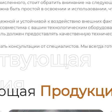
исленного, стоит обратить внимание на следующ
лжна быть простой в освоении и использовании, 
дежной и устойчивой к воздействию внешних факто
ь совместима с вашим технологическим оборудо
ель должен предоставлять качественную техниче
чать консультации от специалистов. Мы всегда г
ствующая
ия
ующая
Продукц