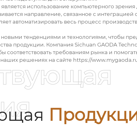
вляется использование компьютерного зрения д
вивается направление, связанное с интеграцией 
яет автоматизировать весь процесс производства
за новыми тенденциями и технологиями, чтобы пр
тва продукции. Компания Sichuan GAODA Technolo
обы соответствовать требованиям рынка и помогат
аших решениях на сайте https://www.mygaoda.ru
ствующая
ия
ующая
Продукц