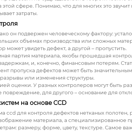
этой сфере. Понимаю, что для многих это звучит к
вает затраты.
троля
нако он подвержен человеческому фактору: устало
ольших объемах производства или сложных матер
 может увидеть дефект, а другой – пропустить.
ромная партия материала, якобы прошедшая контро
задержкам, и, конечно, финансовым потерям. Стат
ент пропуска дефектов может быть значительным,
разрывы или изменения структуры.
ией оценки. У разных контролеров могут быть ра
е повреждение, для другого – основание для отк
истем на основе CCD
а ccd для контроля дефектов нетканых полотен
,
изображение материала, а специализированное 
трам: размеру, форме, цвету, текстуре. Самое ва