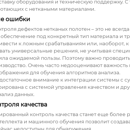
тавку оборудования и техническую поддержку. С
ботающих с неткаными материалами.
ые ошибки
нтроля дефектов нетканых полотен
– это не всегд
обеспечение под конкретный тип материала и тр
вести к ложным срабатываниям или, наоборот, к
овать универсальные решения, не учитывая специф
сила ожидаемой пользы. Поэтому важно проводит
изводство. Очень часто недооценивают важность 
зображения для обучения алгоритмов анализа.
едостаточное внимание к интеграции системы с
грирована с системой управления качеством и д
нализ данных.
троля качества
рованный контроль качества станет еще более 
нтеллекта и машинного обучения позволит создав
ейчас недоступны для обнаружения.