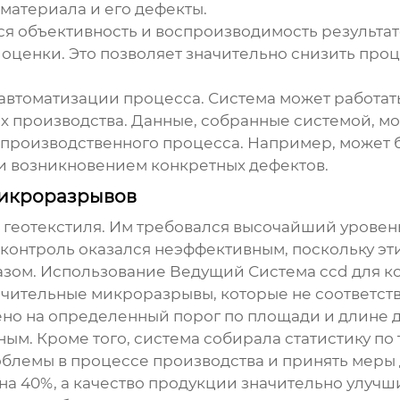
материала и его дефекты.
 объективность и воспроизводимость результатов.
 оценки. Это позволяет значительно снизить про
втоматизации процесса. Система может работать 
х производства. Данные, собранные системой, м
производственного процесса. Например, может б
 возникновением конкретных дефектов.
микроразрывов
геотекстиля. Им требовался высочайший уровень 
онтроль оказался неэффективным, поскольку эт
азом. Использование
Ведущий Система ccd для к
чительные микроразрывы, которые не соответст
о на определенный порог по площади и длине де
ым. Кроме того, система собирала статистику по 
блемы в процессе производства и принять меры 
на 40%, а качество продукции значительно улучш