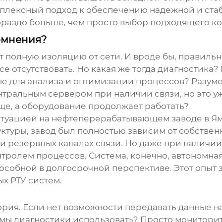
омплексный подход к обеспечению надежной и ста
гораздо больше, чем просто выбор подходящего к
сомнения?
 полную изоляцию от сети. И вроде бы, правильно
се отсутствовать. Но какая же тогда диагностик
е для анализа и оптимизации процессов? Разуме
тральным сервером при наличии связи, но это уж
обще, а оборудование продолжает работать?
итуацией на нефтеперерабатывающем заводе в Я
ктуры, завод был полностью зависим от собствен
и резервных каналах связи. Но даже при наличии
ролем процессов. Система, конечно, автономная, 
особной в долгосрочной перспективе. Этот опыт 
ых РТУ систем
.
ория. Если нет возможности передавать данные н
ы диагностики использовать? Просто мониторить