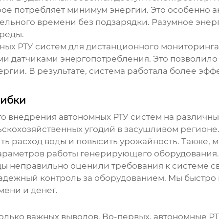
ое потребляет минимум энергии. Это особенно а
ельного времени без подзарядки. Разумное энер
среды.
ных РТУ систем
для дистанционного мониторинга
ми датчиками энергопотребления. Это позволило
ргии. В результате, система работала более эф
шибки
го внедрения
автономных РТУ систем
на различны
скохозяйственных угодий в засушливом регионе.
ть расход воды и повысить урожайность. Также, 
параметров работы генерирующего оборудования.
 неправильно оценили требования к системе свя
адежный контроль за оборудованием. Мы быстро и
ени и денег.
колько важных выводов. Во-первых,
автономные РТ