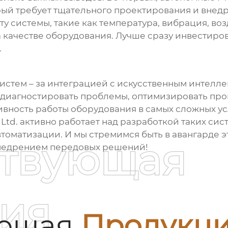
ый требует тщательного проектирования и внедре
оту системы, такие как температура, вибрация, 
 на качестве оборудования. Лучше сразу инвестир
.
систем
– за интеграцией с искусственным интелл
 диагностировать проблемы, оптимизировать про
ивность работы оборудования в самых сложных ус
Ltd.
активно работает над разработкой таких сис
оматизации. И мы стремимся быть в авангарде эт
ствующая
внедрением передовых решений!
ия
ующая
Продукц