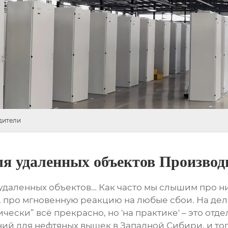
дители
ля удаленных объектов Производ
 удаленных объектов
… Как часто мы слышим про ни
 про мгновенную реакцию на любые сбои. На деле,
ически” всё прекрасно, но 'на практике' – это отд
 для нефтяных вышек в Западной Сибири, и тогда 