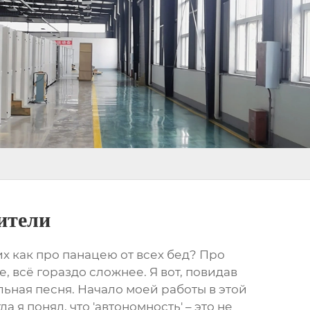
ители
х как про панацею от всех бед? Про
 всё гораздо сложнее. Я вот, повидав
ельная песня. Начало моей работы в этой
я понял, что 'автономность' – это не